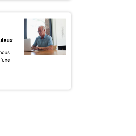
uleux
 nous
d’une