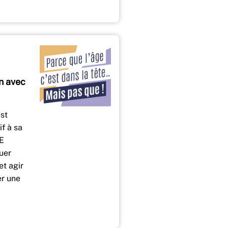
n avec
est
if à sa
PE
uer
et agir
r une