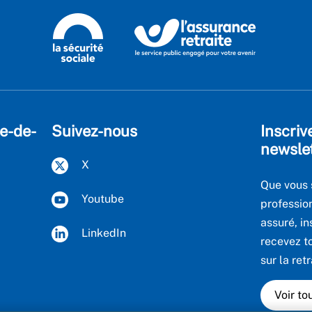
le-de-
Suivez-nous
Inscriv
newsle
X
Que vous 
Youtube
professio
assuré, in
LinkedIn
recevez to
sur la retr
Voir to