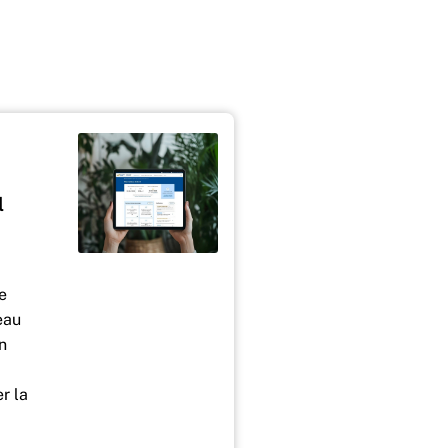
l
e
eau
n
er la